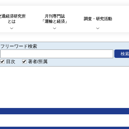
交通経済研究所
月刊専門誌
調査・研究活動
とは
「運輸と経済」
フリーワード検索
検
目次
著者/所属