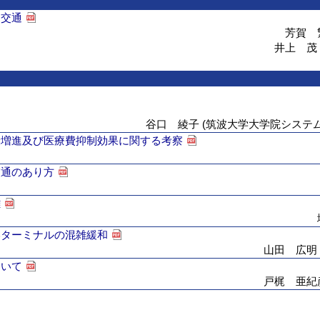
る交通
芳賀 
井上 茂
谷口 綾子 (筑波大学大学院システ
康増進及び医療費抑制効果に関する考察
交通のあり方
雑
港ターミナルの混雑緩和
山田 広明
ついて
戸梶 亜紀