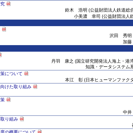
研究
鈴木 浩明 (公益財団法人鉄道総
小美濃 幸司 (公益財団法人
み
沢田 秀明
加藤
丹羽 康之 (国立研究開発法人海上・港
知識・データシステム
対策について
本江 彰 (日本ヒューマンファク
に向けた取り組み
対策
中井
た取り組み
制度の概要について