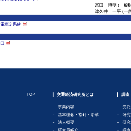
冨田 博明 (一
津久井 一平 (
電車3 系統
人口
TOP
交通経済研究所とは
調査
事業内容
受託
基本理念・指針・沿革
研究
法人概要
研究
研究員紹介
調査