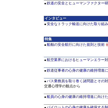
鉄道の安全とヒューマンファクター
●
インタビュー
安全なトラック輸送に向けた取り組
●
特集
船舶の安全航行に向けた規則と技術
●
航空業界におけるヒューマンエラー
●
鉄道従事者の心身の健康の維持増進
●
バス乗務員を取り巻く諸問題とその
●
交通心理学の観点から
船員の心身の健康の維持増進に向け
●
パイロットの心身の健康を確保する
●