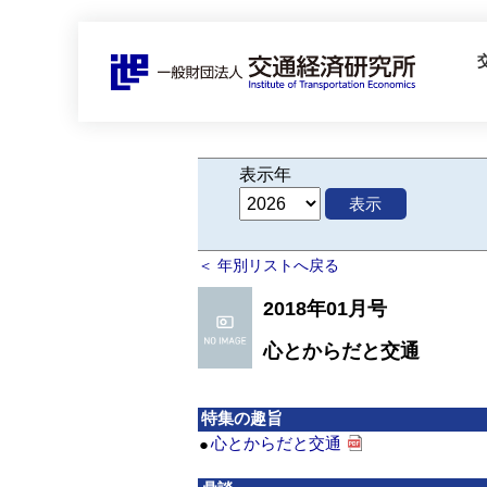
表示年
表示
＜ 年別リストへ戻る
2018年01月号
心とからだと交通
特集の趣旨
心とからだと交通
●