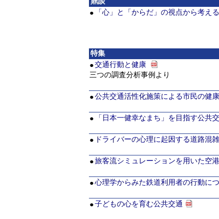
鼎談
「心」と「からだ」の視点から考え
●
特集
交通行動と健康
●
三つの調査分析事例より
公共交通活性化施策による市民の健
●
「日本一健幸なまち」を目指す公共
●
ドライバーの心理に起因する道路混
●
旅客流シミュレーションを用いた空
●
心理学からみた鉄道利用者の行動に
●
子どもの心を育む公共交通
●