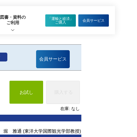
図書・資料の
「運輸と経済」
会員サービス
ご利用
ご購入
索
会員サービス
在庫: なし
堀 雅通 (東洋大学国際観光学部教授)