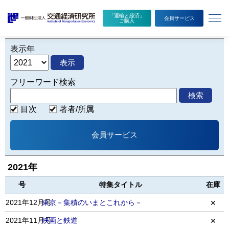
メ
ニ
「運輸と経済」
会員サービス
ご購入
ュ
ー
を
表示年
開
く
表示
フリーワード検索
検索
目次
著者/所属
会員サービス
2021年
号
特集タイトル
在庫
2021年12月号
東京－集積のいまとこれから－
✕
2021年11月号
映画と鉄道
✕