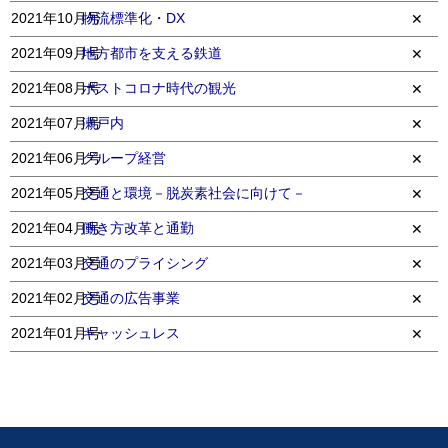
2021年10月号
物流標準化・DX
✕
2021年09月号
地方都市を支える鉄道
✕
2021年08月号
ポストコロナ時代の観光
✕
2021年07月号
瀬戸内
✕
2021年06月号
グループ経営
✕
2021年05月号
交通と環境－脱炭素社会に向けて－
✕
2021年04月号
働き方改革と通勤
✕
2021年03月号
交通のプライシング
✕
2021年02月号
交通の広告事業
✕
2021年01月号
キャッシュレス
✕